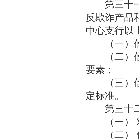
第三十一条
反欺诈产品
中心支行以
（一）信
（二）信用
要素；
（三）信用
定标准。
第三十二条
（一） 对
（二） 使