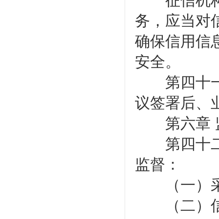
征信机构向
务，应当对
确保信用信
安全。
第四十一条
议签署后、
第六章 
第四十二条
监督：
（一）采
（二）信