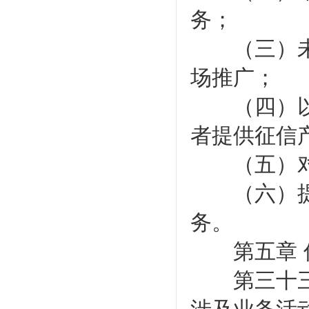
务；
（三）未经
场推广；
（四）以胁
者提供征信
（五）对
（六）提供
务。
第五章 
第三十三条