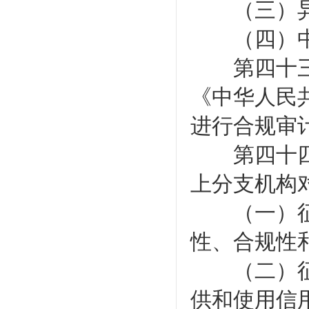
（三）异
（四）中国
第四十三条
《中华人民
进行合规审
第四十四条
上分支机构
（一）征信
性、合规性
（二）征信
供和使用信