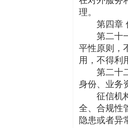
在对外服务
理。
第四章 信
第二十一条
平性原则，
用，不得利
第二十二条
身份、业务
征信机构应
全、合规性
隐患或者异