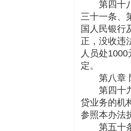
第四十八条
三十一条、
国人民银行
正，没收违
人员处10
定。
第八章 附
第四十九条
贷业务的机
参照本办法
第五十条 以