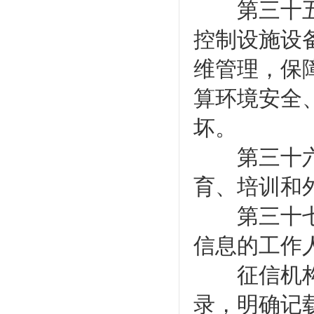
第三十五条
控制设施设
维管理，保
算环境安全
坏。
第三十六条
育、培训和
第三十七条
信息的工作
征信机构应
录，明确记