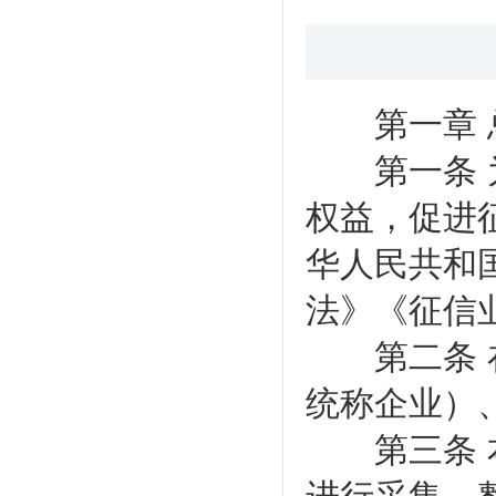
第一章 总
第一条 为
权益，促进
华人民共和
法》《征信
第二条 在
统称企业）
第三条 本