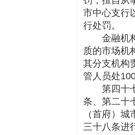
罚；擅自从
市中心支行
行处罚。
金融机构违
质的市场机
其分支机构
管人员处10
第四十七条
条、第二十
（首府）城
三十八条进